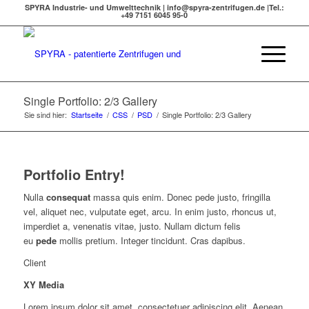
SPYRA Industrie- und Umwelttechnik | info@spyra-zentrifugen.de |Tel.:
+49 7151 6045 95-0
Single Portfolio: 2/3 Gallery
Sie sind hier:
Startseite
/
CSS
/
PSD
/
Single Portfolio: 2/3 Gallery
Portfolio Entry!
Nulla
consequat
massa quis enim. Donec pede justo, fringilla
vel, aliquet nec, vulputate eget, arcu. In enim justo, rhoncus ut,
imperdiet a, venenatis vitae, justo. Nullam dictum felis
eu
pede
mollis pretium. Integer tincidunt. Cras dapibus.
Client
XY Media
Lorem ipsum dolor sit amet, consectetuer adipiscing elit. Aenean