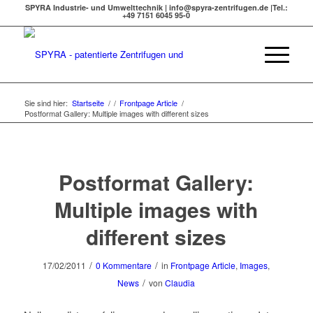
SPYRA Industrie- und Umwelttechnik | info@spyra-zentrifugen.de |Tel.:
+49 7151 6045 95-0
Sie sind hier:
Startseite
/
/
Frontpage Article
/
Postformat Gallery: Multiple images with different sizes
Postformat Gallery:
Multiple images with
different sizes
/
/
17/02/2011
0 Kommentare
in
Frontpage Article
,
Images
,
/
News
von
Claudia