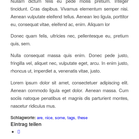
Nullam dictum felis eu pede mollis pretium. Integer
tincidunt. Cras dapibus. Vivamus elementum semper nisi.
Aenean vulputate eleifend tellus. Aenean leo ligula, porttitor
eu, consequat vitae, eleifend ac, enim. Aliquam lor
Donec quam felis, ultricies nec, pellentesque eu, pretium
quis, sem.
Nulla consequat massa quis enim. Donec pede justo,
fringilla vel, aliquet nec, vulputate eget, arcu. In enim justo,
rhoncus ut, imperdiet a, venenatis vitae, justo.
Lorem ipsum dolor sit amet, consectetuer adipiscing elit.
Aenean commodo ligula eget dolor. Aenean massa. Cum
sociis natoque penatibus et magnis dis parturient montes,
nascetur ridiculus mus.
Schlagworte:
are
,
nice
,
some
,
tags
,
these
Eintrag teilen