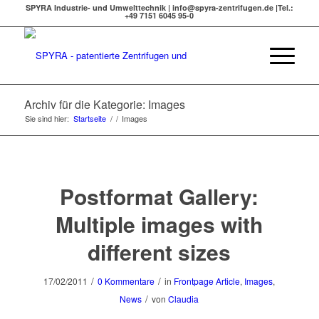
SPYRA Industrie- und Umwelttechnik | info@spyra-zentrifugen.de |Tel.:
+49 7151 6045 95-0
Archiv für die Kategorie: Images
Sie sind hier:
Startseite
/
/
Images
Postformat Gallery:
Multiple images with
different sizes
/
/
17/02/2011
0 Kommentare
in
Frontpage Article
,
Images
,
/
News
von
Claudia