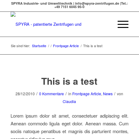
SPYRA Industrie- und Umwelttechnik | info@spyra-zentrifugen.de |Tel.:
+49 7151 6045 95-0
Sie sind hier:
Startseite
/
/
Frontpage Article
/
This is a test
This is a test
/
/
/
28/12/2010
0 Kommentare
in
Frontpage Article
,
News
von
Claudia
Lorem ipsum dolor sit amet, consectetuer adipiscing elit.
Aenean commodo ligula eget dolor. Aenean massa. Cum
sociis natoque penatibus et magnis dis parturient montes,
nascetur ridiculus mus.